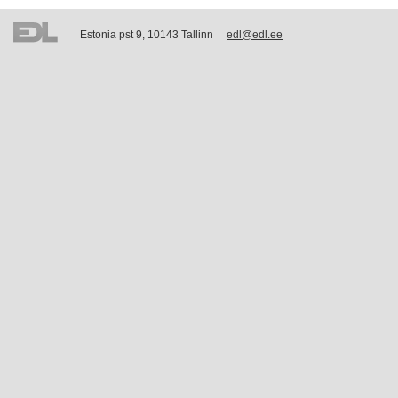
Estonia pst 9, 10143 Tallinn
edl@edl.ee